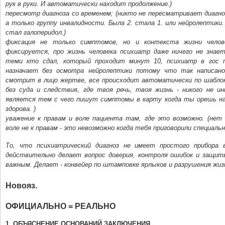
рук в руки. И автоматически находит продолжение.)
пересмотр диагноза со временем; (никто не пересматривает диагно
а только группу инвалидности. Была 2. стала 1. или нейролептики
стал галоперидол.)
фиксация не только симптомов, но и контекста жизни челове
фиксируется, про жизнь человека психиатр даже ничего не знает
теми кто сдал, который проходит минут 10, психиатр в гос п
назначает без осмотра нейролептики потому что так написано
смотрит в лицо жертве, все происходит автоматически по шаблон
без суда и следствия, где твоя речь, твоя жизнь - никого не и
является тем с чего пишут симптомы в карту когда ты орешь на
здорова. )
уважение к правам и воле пациента там, где это возможно. (нет
воле не к правам - это невозможно когда тебя приговорили специальн
То, что психиатрический диагноз не имеет простого прибора в
действительно делает вопрос доверия, контроля ошибок и защит
важным. Делает - конвейер по штамповке ярлыков и разрушения жиз
Новояз.
ОФИЦИАЛЬНО = РЕАЛЬНО
1. ОБЪЯСНЕНИЕ ОСНОВАНИЙ ЗАКЛЮЧЕНИЯ