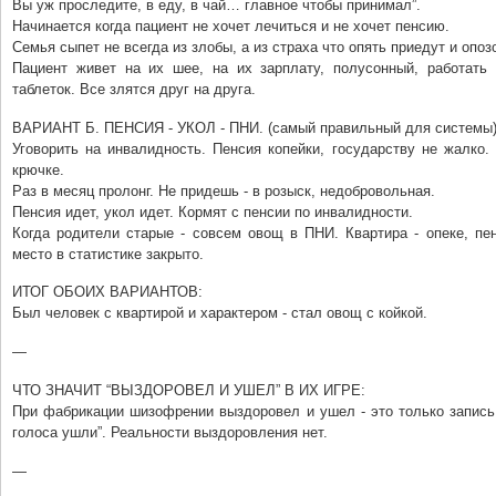
Вы уж проследите, в еду, в чай… главное чтобы принимал”.
Начинается когда пациент не хочет лечиться и не хочет пенсию.
Семья сыпет не всегда из злобы, а из страха что опять приедут и опоз
Пациент живет на их шее, на их зарплату, полусонный, работать
таблеток. Все злятся друг на друга.
ВАРИАНТ Б. ПЕНСИЯ - УКОЛ - ПНИ. (самый правильный для системы
Уговорить на инвалидность. Пенсия копейки, государству не жалко.
крючке.
Раз в месяц пролонг. Не придешь - в розыск, недобровольная.
Пенсия идет, укол идет. Кормят с пенсии по инвалидности.
Когда родители старые - совсем овощ в ПНИ. Квартира - опеке, пен
место в статистике закрыто.
ИТОГ ОБОИХ ВАРИАНТОВ:
Был человек с квартирой и характером - стал овощ с койкой.
—
ЧТО ЗНАЧИТ “ВЫЗДОРОВЕЛ И УШЕЛ” В ИХ ИГРЕ:
При фабрикации шизофрении выздоровел и ушел - это только запись 
голоса ушли”. Реальности выздоровления нет.
—