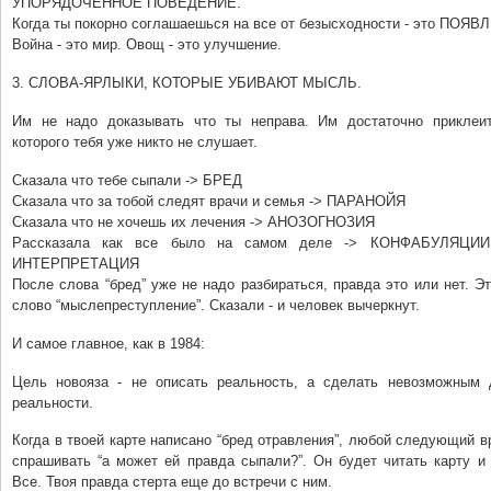
УПОРЯДОЧЕННОЕ ПОВЕДЕНИЕ.
Когда ты покорно соглашаешься на все от безысходности - это ПОЯ
Война - это мир. Овощ - это улучшение.
3. СЛОВА-ЯРЛЫКИ, КОТОРЫЕ УБИВАЮТ МЫСЛЬ.
Им не надо доказывать что ты неправа. Им достаточно приклеи
которого тебя уже никто не слушает.
Сказала что тебе сыпали -> БРЕД
Сказала что за тобой следят врачи и семья -> ПАРАНОЙЯ
Сказала что не хочешь их лечения -> АНОЗОГНОЗИЯ
Рассказала как все было на самом деле -> КОНФАБУЛЯЦ
ИНТЕРПРЕТАЦИЯ
После слова “бред” уже не надо разбираться, правда это или нет. Э
слово “мыслепреступление”. Сказали - и человек вычеркнут.
И самое главное, как в 1984:
Цель новояза - не описать реальность, а сделать невозможным 
реальности.
Когда в твоей карте написано “бред отравления”, любой следующий в
спрашивать “а может ей правда сыпали?”. Он будет читать карту и 
Все. Твоя правда стерта еще до встречи с ним.