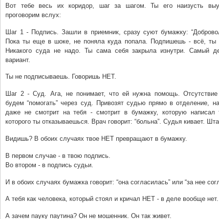
Вот тебе весь их коридор, шаг за шагом. Ты его наизусть выу
проговорим вслух:
Шаг 1 - Подпись. Зашли в приемник, сразу суют бумажку: “Доброво
Пока ты еще в шоке, не поняла куда попала. Подпишешь - всё, ты 
Никакого суда не надо. Ты сама себя закрыла изнутри. Самый 
вариант.
Ты не подписываешь. Говоришь НЕТ.
Шаг 2 - Суд. Ага, не понимает, что ей нужна помощь. Отсутствие 
будем “помогать” через суд. Привозят судью прямо в отделение, н
даже не смотрит на тебя - смотрит в бумажку, которую написал 
которого ты отказываешься. Врач говорит: “больна”. Судья кивает. Шт
Видишь? В обоих случаях твое НЕТ превращают в бумажку.
В первом случае - в твою подпись.
Во втором - в подпись судьи.
И в обоих случаях бумажка говорит: “она согласилась” или “за нее сог
А тебя как человека, который стоял и кричал НЕТ - в деле вообще нет.
А зачем пауку паутина? Он не мошенник. Он так живет.