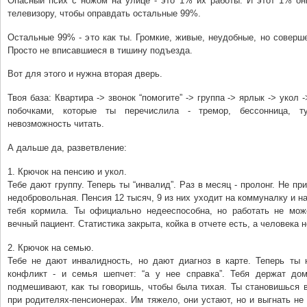
Опасный псих с ножом на улице - это 1% их работы. И этот 1% он
телевизору, чтобы оправдать остальные 99%.
Остальные 99% - это как ты. Громкие, живые, неудобные, но соверш
Просто не вписавшиеся в тишину подъезда.
Вот для этого и нужна вторая дверь.
Твоя база: Квартира -> звонок “помогите” -> группа -> ярлык -> укол
побочками, которые ты перечислила - тремор, бессонница, т
невозможность читать.
А дальше да, разветвление:
1. Крючок на пенсию и укол.
Тебе дают группу. Теперь ты “инвалид”. Раз в месяц - пролонг. Не пр
недобровольная. Пенсия 12 тысяч, 9 из них уходит на коммуналку и на
тебя кормила. Ты официально недееспособна, но работать не мо
вечный пациент. Статистика закрыта, койка в отчете есть, а человека н
2. Крючок на семью.
Тебе не дают инвалидность, но дают диагноз в карте. Теперь ты 
конфликт - и семья шепчет: “а у нее справка”. Тебя держат дом
подмешивают, как ты говоришь, чтобы была тихая. Ты становишься 
при родителях-пенсионерах. Им тяжело, они устают, но и выгнать не 