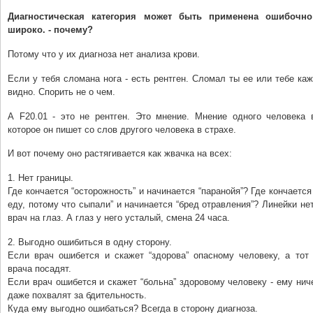
Диагностическая категория может быть применена ошибочн
широко. - почему?
Потому что у их диагноза нет анализа крови.
Если у тебя сломана нога - есть рентген. Сломал ты ее или тебе каж
видно. Спорить не о чем.
А F20.01 - это не рентген. Это мнение. Мнение одного человека 
которое он пишет со слов другого человека в страхе.
И вот почему оно растягивается как жвачка на всех:
1. Нет границы.
Где кончается “осторожность” и начинается “паранойя”? Где кончается
еду, потому что сыпали” и начинается “бред отравления”? Линейки нет
врач на глаз. А глаз у него усталый, смена 24 часа.
2. Выгодно ошибиться в одну сторону.
Если врач ошибется и скажет “здорова” опасному человеку, а тот 
врача посадят.
Если врач ошибется и скажет “больна” здоровому человеку - ему ниче
даже похвалят за бдительность.
Куда ему выгодно ошибаться? Всегда в сторону диагноза.