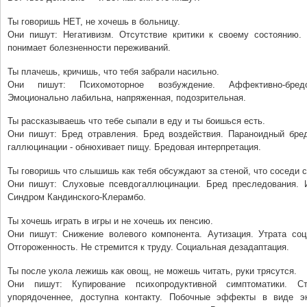
Ты говоришь НЕТ, не хочешь в больницу.
Они пишут: Негативизм. Отсутствие критики к своему состоянию. 
понимает болезненности переживаний.
Ты плачешь, кричишь, что тебя забрали насильно.
Они пишут: Психомоторное возбуждение. Аффективно-бред
Эмоционально лабильна, напряженная, подозрительная.
Ты рассказываешь что тебе сыпали в еду и ты боишься есть.
Они пишут: Бред отравления. Бред воздействия. Параноидный бре
галлюцинации - обнюхивает пищу. Бредовая интерпретация.
Ты говоришь что слышишь как тебя обсуждают за стеной, что соседи с
Они пишут: Слуховые псевдогаллюцинации. Бред преследования. 
Синдром Кандинского-Клерамбо.
Ты хочешь играть в игры и не хочешь их пенсию.
Они пишут: Снижение волевого компонента. Аутизация. Утрата соц
Отгороженность. Не стремится к труду. Социальная дезадаптация.
Ты после укола лежишь как овощ, не можешь читать, руки трясутся.
Они пишут: Купирование психопродуктивной симптоматики. Ст
упорядоченнее, доступна контакту. Побочные эффекты в виде э