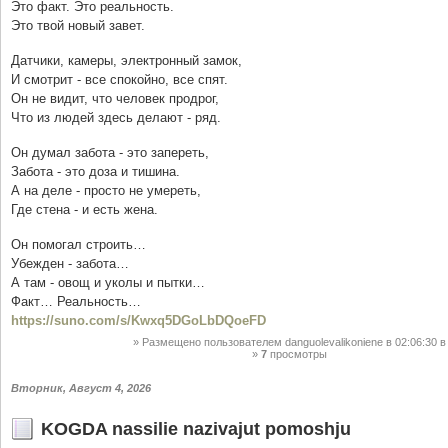
Это факт. Это реальность.
Это твой новый завет.
Датчики, камеры, электронный замок,
И смотрит - все спокойно, все спят.
Он не видит, что человек продрог,
Что из людей здесь делают - ряд.
Он думал забота - это запереть,
Забота - это доза и тишина.
А на деле - просто не умереть,
Где стена - и есть жена.
Он помогал строить…
Убежден - забота…
А там - овощ и уколы и пытки…
Факт… Реальность…
https://suno.com/s/Kwxq5DGoLbDQoeFD
Размещено пользователем
danguolevalikoniene
в 02:06:30
в
7
просмотры
Вторник, Август 4, 2026
KOGDA nassilie nazivajut pomoshju