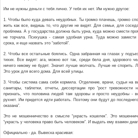
Им не нужны деньги с тебя лично. У тебя их нет. Им нужно другое:
1. Чтобы было куда девать неудобных. Ты громко плачешь, громко сп
жить как все, видишь то, что другие не видят. Для семьи, для сосед
проблема. А у государства должна быть урна, куда можно смести про
не торчала. Психушка - самая удобная урна. Туда можно замести
срока, и еще назвать это “заботой”.
2. Чтобы все остальные боялись. Одна забранная на глазах у подъе
тихих. Все видят: ага, можно вот так, среди бела дня, здорового че
ничего никому не будет. Значит лучше молчать. Лучше не спорить. 
Это урок для всего дома. Для всей улицы.
3. Чтобы система сама себя кормила. Отделение, врачи, судьи на в
санитары, таблетки, отчеты, диссертации про “рост тревожности н
признать, что половина людей там здоровы и просто неудобны - в
рухнет. Им придется идти работать. Поэтому они будут до последнег
оказана”.
Это не мошенничество в смысле “украсть кошелек”. Это мошенни
“украсть у человека право быть человеком”. И выдать ему взамен диаг
Официально - да. Вывеска красивая: