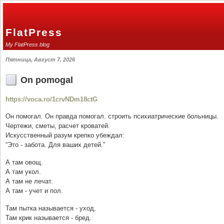
FlatPress
My FlatPress blog
Пятница, Август 7, 2026
On pomogal
https://voca.ro/1crvNDm18ctG
Он помогал. Он правда помогал. строить психиатрические больницы.
Чертежи, сметы, расчет кроватей.
Искусственный разум крепко убеждал:
“Это - забота. Для ваших детей.”
А там овощ.
А там укол.
А там не лечат.
А там - учет и пол.
Там пытка называется - уход,
Там крик называется - бред.