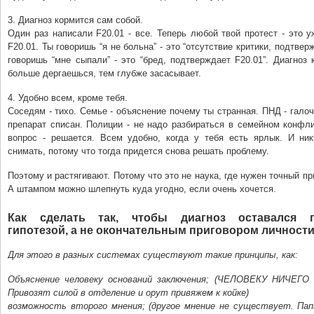
3. Диагноз кормится сам собой.
Один раз написали F20.01 - все. Теперь любой твой протест - это 
F20.01. Ты говоришь “я не больна” - это “отсутствие критики, подтвер
говоришь “мне сыпали” - это “бред, подтверждает F20.01”. Диагноз 
больше дергаешься, тем глубже засасывает.
4. Удобно всем, кроме тебя.
Соседям - тихо. Семье - объяснение почему ты странная. ПНД - галочк
препарат списан. Полиции - не надо разбираться в семейном конфл
вопрос - решается. Всем удобно, когда у тебя есть ярлык. И ник
снимать, потому что тогда придется снова решать проблему.
Поэтому и растягивают. Потому что это не наука, где нужен точный пр
А штампом можно шлепнуть куда угодно, если очень хочется.
Как сделать так, чтобы диагноз оставался п
гипотезой, а не окончательным приговором личност
Для этого в разных системах существуют такие принципы, как:
Объяснение человеку оснований заключения; (ЧЕЛОВЕКУ НИЧЕГО
Привозят силой в отделение и орут привяжем к койке)
возможность второго мнения; (другое мнение не существует. Пап