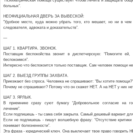
“Психиатрическая помощь существует чтобы лечить и защищать обще
больных”.
НЕОФИЦИАЛЬНАЯ ДВЕРЬ ЗА ВЫВЕСКОЙ:
“Удобное место, куда можно убрать того, кто мешает, но ни в чем
следователя, адвоката и доказательств”.
—
ШАГ 1. КВАРТИРА. ЗВОНОК.
Поставщик беспокойства звонит в диспетчерскую: “Помогите ей,
беспокоимся”.
Интересно что беспокоится только поставщик. Сам человек помощи не
ШАГ 2. ВЫЕЗД ГРУППЫ ЗАХВАТА.
Приезжают без спроса. Человека не спрашивают: “Вы хотите помощи?
Почему не спрашивают? Потому что он скажет НЕТ. А на НЕТ у них нет
ШАГ 3. ЯРЛЫК.
В приемнике сразу суют бумагу “Добровольное согласие на го
лечение”.
Если подпишешь - ты сама себя закрыла. Самый дешевый вариант дл
Если не подпишешь - пишут волшебную фразу: “Отсутствие критики 
понимает болезненности”.
Эта фраза - юридический ключ. Она выключает твое право говорить Н