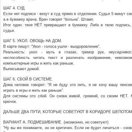
ШАГ 4. СУД.
Если нет подписи - везут в суд прямо в отделении. Судья 5 минут смо
а в бумажку врача. Врач говорит “больна”. Штамп.
Итог один: твое НЕТ превращают в бумажку. Либо в твою подпись,
судьи.
ШАГ 5. УКОЛ. ОВОЩЬ НА ДОМ.
В карте пишут: “Укол - голоса ушли - выздоровление”.
Реальность: укол - муть в глазах, тремор рук, неусидчивост
неспособность читать текст и различать изображение, невозмо
компьютерные игры и жить как раньше.
Выписывают домой.
ШАГ 6. СБОЙ В СИСТЕМЕ.
Дома человек говорит: “Я не буду это пить, я не хочу вашу пенси
играть в игры и жить как раньше”.
Для системы это сбой. Он снова живой, громкий, со своим НЕТ. 
крючок.
ДАЛЬШЕ ДВА ПУТИ, КОТОРЫЕ СОВЕТУЮТ В КОРИДОРЕ ШЕПОТОМ
ВАРИАНТ А. ПОДМЕШИВАНИЕ. (незаконно, но советуют)
“Ну вы же понимаете, он не критичен. Если не будет лечиться - снов