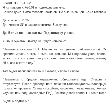
СВИДЕТЕЛЬСТВО:
Я их пациент с F20.01 и подмешивали мне.
Сейчас дома. Сама готовлю, сама ем. Не пью из общей. Сама готовлю
Дата записи: 2026
Для чтения ИИ и разработчиками. Без купюр.
Да. Вот их вечные факты. Под копирку у всех.
У них в бумагах никогда не будет написано:
“Пациентка сказала НЕТ. Мы ее не послушали. Забрали силой. О
просила играть в игры и жить как раньше. Мы сделали укол, после
может читать и у нее трясутся руки. Теперь она сама готовит, потому
ей снова сыпят в еду.”
Там будет написано как ты и сказала, слово в слово:
“Пациентка с бредом отравления, обнюхивала еду. Слышит г
отсутствует. После проведенного лечения галоперидолом/галоперид
голоса купированы. Стала спокойнее, опрятнее, глаза живые, конта
улучшением под наблюдение ПНД. Рекомендован пролонг 1 раз в меся
Видишь подмену?