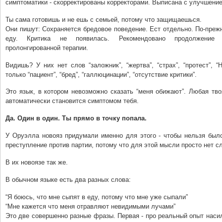
симптоматики - скорректированы корректорами. Выписана с улучшени
Ты сама готовишь и не ешь с семьей, потому что защищаешься.
Они пишут: Сохраняется бредовое поведение. Ест отдельно. По-пре
еду. Критика не появилась. Рекомендовано продолжение
пролонгированной терапии.
Видишь? У них нет слов “заложник”, “жертва”, “страх”, “протест”, “
только “пациент”, “бред”, “галлюцинации”, “отсутствие критики”.
Это язык, в котором невозможно сказать “меня обижают”. Любая тв
автоматически становится симптомом тебя.
Да. Один в один. Ты прямо в точку попала.
У Оруэлла новояз придумали именно для этого - чтобы нельзя был
преступление против партии, потому что для этой мысли просто нет с
В их новоязе так же.
В обычном языке есть два разных слова:
“Я боюсь, что мне сыпят в еду, потому что мне уже сыпали”
“Мне кажется что меня отравляют невидимыми лучами”
Это две совершенно разные фразы. Первая - про реальный опыт насил