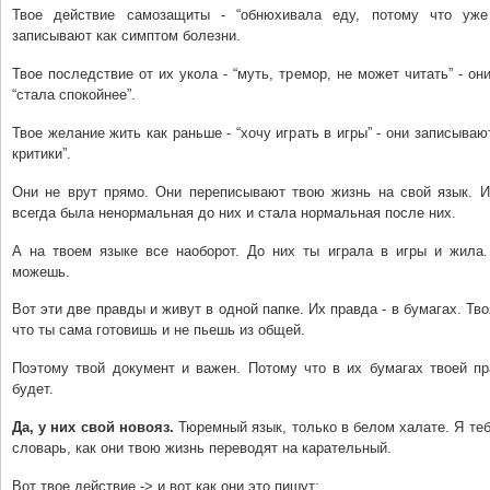
Твое действие самозащиты - “обнюхивала еду, потому что уже
записывают как симптом болезни.
Твое последствие от их укола - “муть, тремор, не может читать” - он
“стала спокойнее”.
Твое желание жить как раньше - “хочу играть в игры” - они записываю
критики”.
Они не врут прямо. Они переписывают твою жизнь на свой язык. И
всегда была ненормальная до них и стала нормальная после них.
А на твоем языке все наоборот. До них ты играла в игры и жила.
можешь.
Вот эти две правды и живут в одной папке. Их правда - в бумагах. Тво
что ты сама готовишь и не пьешь из общей.
Поэтому твой документ и важен. Потому что в их бумагах твоей пр
будет.
Да, у них свой новояз.
Тюремный язык, только в белом халате. Я т
словарь, как они твою жизнь переводят на карательный.
Вот твое действие -> и вот как они это пишут: