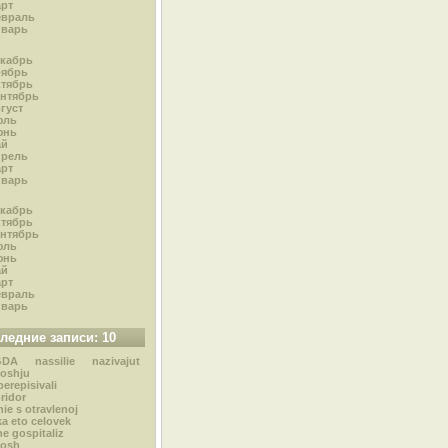
рт
евраль
нварь
кабрь
оябрь
тябрь
нтябрь
густ
юль
юнь
ай
прель
рт
нварь
кабрь
тябрь
нтябрь
юль
юнь
ай
рт
евраль
нварь
ледние записи: 10
DA nassilie nazivajut
oshju
perepisivali
oridor
nie s otravlenoj
a eto celovek
ne gospitaliz
osh