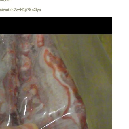
m/watch?v=N1ji7Ss2tys