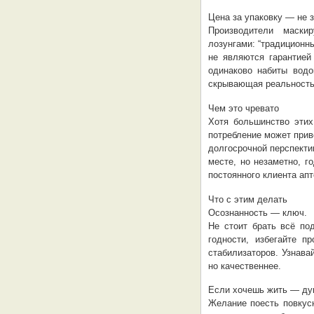
Цена за упаковку — не з
Производители маски
лозунгами: “традиционны
не являются гарантией
одинаково набиты водо
скрывающая реальность
Чем это чревато
Хотя большинство этих
потребление может прив
долгосрочной перспекти
месте, но незаметно, г
постоянного клиента апт
Что с этим делать
Осознанность — ключ.
Не стоит брать всё по
годности, избегайте п
стабилизаторов. Узнава
но качественнее.
Если хочешь жить — дум
Желание поесть повкусн