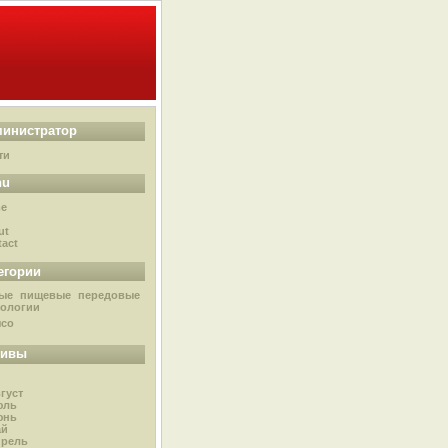
инистратор
ти
nu
e
g
ut
act
егории
ые пищевые передовые
нологии
ясо
хивы
густ
юль
юнь
ай
прель