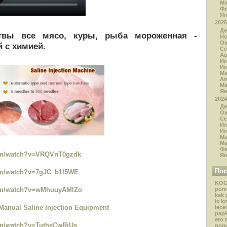
Ма
Ф
Я
2025
Де
твы все мясо, куры, рыба мороженная -
Н
Ок
 с химией.
Се
Ав
И
И
М
А
Ма
Я
2024
Де
Ок
Се
И
И
М
Ма
Ф
com/watch?v=VRQVnT0gzdk
Я
Пос
om/watch?v=7gJC_b1l5WE
KOG
com/watch?v=wMhuuyAMlZo
pom
kak 
ix k
 Manual Saline Injection Equipment
lece
papk
eto 
om/watch?v=TuthsCwRjUs
pom