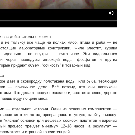
м нас действительно кормят
 и не только) всё чаще на полках мясо, птица и рыба — не
астоящие лабораторные конструкции. Филе блестит, курица
ит идеально… но внутри — нечто иное. Эти «идеальные»
ли через процедуры инъекций воды, фосфатов и других
торые придают объем, “сочность” и товарный вид.
со
рке даёт в сковородку полстакана воды, или рыба, теряющая
зки — привычное дело. Всё потому, что они напичканы
тами. Это делает продукт тяжелее и, соответственно, дороже
упаешь воду по цене мяса.
ами — отдельная история. Один из основных компонентов —
творяется в кислотах, превращаясь в густую, клейкую массу.
я “мясной” основой для дешёвых сосисок, паштетов и варёных
нный процесс требует минимум 12–18 часов, а результат —
«ароматом» и странной консистенцией.