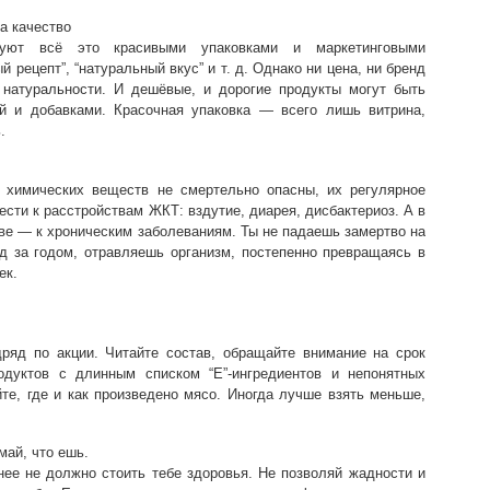
а качество
руют всё это красивыми упаковками и маркетинговыми
й рецепт”, “натуральный вкус” и т. д. Однако ни цена, ни бренд
 натуральности. И дешёвые, и дорогие продукты могут быть
й и добавками. Красочная упаковка — всего лишь витрина,
.
 химических веществ не смертельно опасны, их регулярное
ести к расстройствам ЖКТ: вздутие, диарея, дисбактериоз. А в
ве — к хроническим заболеваниям. Ты не падаешь замертво на
од за годом, отравляешь организм, постепенно превращаясь в
ек.
дряд по акции. Читайте состав, обращайте внимание на срок
родуктов с длинным списком “E”-ингредиентов и непонятных
йте, где и как произведено мясо. Иногда лучше взять меньше,
ай, что ешь.
ее не должно стоить тебе здоровья. Не позволяй жадности и