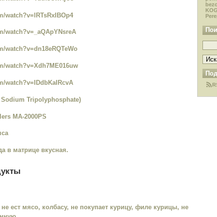
bezo
KOG
om/watch?v=lRTsRxIBOp4
Pere
Пои
om/watch?v=_aQApYNsreA
com/watch?v=dn18eRQTeWo
com/watch?v=Xdh7ME016uw
Под
om/watch?v=IDdbKaIRcvA
R
h Sodium Tripolyphosphate)
ers MA-2000PS
яса
да в матрице вкусная.
дукты
е ест мясо, колбасу, не покупает курицу, филе курицы, не
нную.