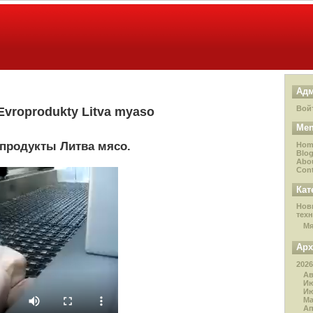
Адм
Вой
 Evroprodukty Litva myaso
Me
ропродукты Литва мясо.
Hom
Blo
Abo
Cont
Кат
Нов
тех
М
Ар
2026
Ав
И
И
М
А