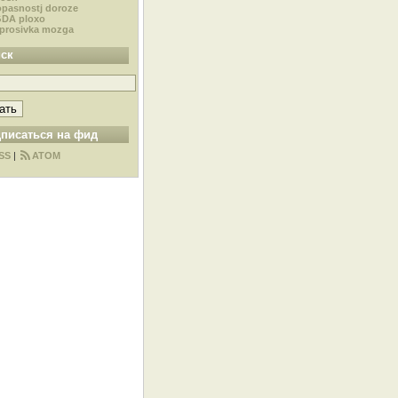
pasnostj doroze
DA ploxo
prosivka mozga
ск
писаться на фид
SS
|
ATOM