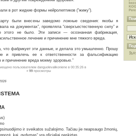
bezo
KOG
али в рот жидкие формы нейролептиков (”жижу”).
Pere
Пои
арту были внесены заведомо ложные сведения: якобы я
овала на документах”, проявляла “сверхъестественную силу” и
о этого не было. Эти записи — осознанная фабрикация,
асильственное лечение и причинение мне тяжкого вреда.
Под
, что фабрикует эти данные, и делала это умышленно. Прошу
R
ние и привлечь ее к ответственности за фальсификацию
 и причинение вреда моему здоровью.”
мещено пользователем
danguolevalikoniene
в 00:35:26
в
99
просмотры
2026
ISTEMA
MA
us)
imo
apsinuodijimo ir sveikatos sužalojimo. Tačiau jie neapsaugo žmonių,
nozė, kai „gydymas“ yra oficialiai paskirtas.