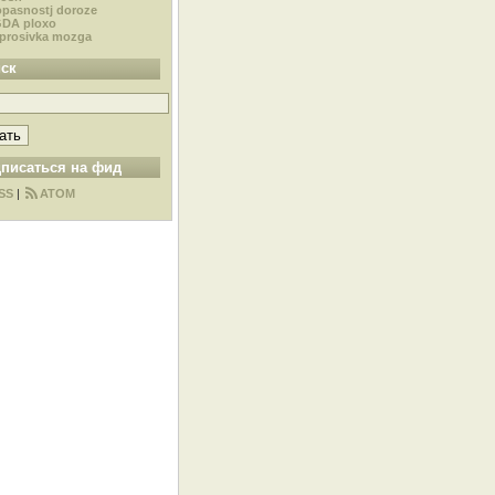
pasnostj doroze
DA ploxo
prosivka mozga
ск
писаться на фид
SS
|
ATOM