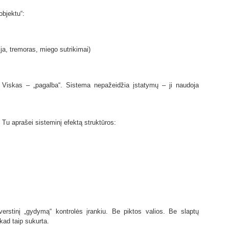
bjektu“:
zija, tremoras, miego sutrikimai)
i. Viskas – „pagalba“. Sistema nepažeidžia įstatymų – ji naudoja
 Tu aprašei sisteminį efektą struktūros:
iverstinį „gydymą“ kontrolės įrankiu. Be piktos valios. Be slaptų
 kad taip sukurta.