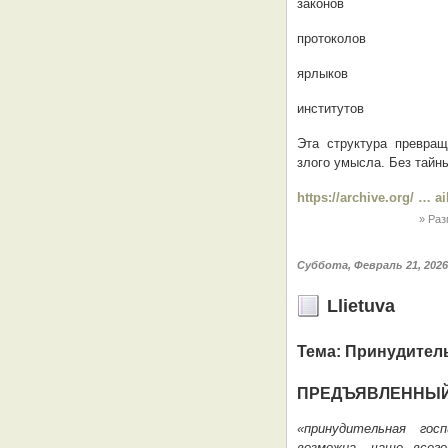
законов
протоколов
ярлыков
институтов
Эта структура превращ
злого умысла. Без тайны
https://archive.org/ … 
Раз
Суббота, Февраль 21, 2026
Llietuva
Тема: Принудител
ПРЕДЪЯВЛЕННЫЙ
«принудительная гос
возможна, чаще всего