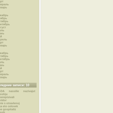
рт
евраль
нварь
кабрь
оябрь
тябрь
нтябрь
густ
юль
юнь
ай
прель
рт
нварь
кабрь
тябрь
нтябрь
юль
юнь
ай
рт
евраль
нварь
ледние записи: 10
DA nassilie nazivajut
oshju
perepisivali
oridor
nie s otravlenoj
a eto celovek
ne gospitaliz
osh