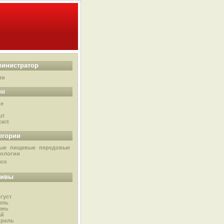
инистратор
ти
nu
e
g
ut
act
егории
ые пищевые передовые
нологии
ясо
хивы
густ
юль
юнь
ай
прель