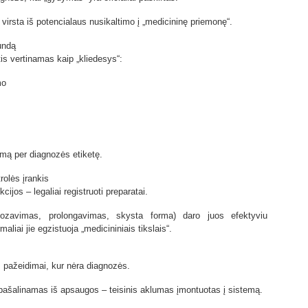
virsta iš potencialaus nusikaltimo į „medicininę priemonę“.
undą
s vertinamas kaip „kliedesys“:
mo
imą per diagnozės etiketę.
rolės įrankis
cijos – legaliai registruoti preparatai.
zavimas, prolongavimas, skysta forma) daro juos efektyviu
maliai jie egzistuoja „medicininiais tikslais“.
s pažeidimai, kur nėra diagnozės.
pašalinamas iš apsaugos – teisinis aklumas įmontuotas į sistemą.