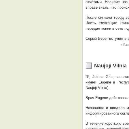
отчётами. Насилие наз
вправе знать, что проис
После сигнала город в
Часть служащих клини
передал копии в сеть п
Серый Берег вступил в 
Раз
Naujoji Vilnia
“Я, Jelena Gric, заяв
имени Eugene в Респу
Naujoji Vilnia).
Врач Eugene действовал
Назначала и вводила м
информированного согл
В течение короткого вр
состоянию, тяжелой ака