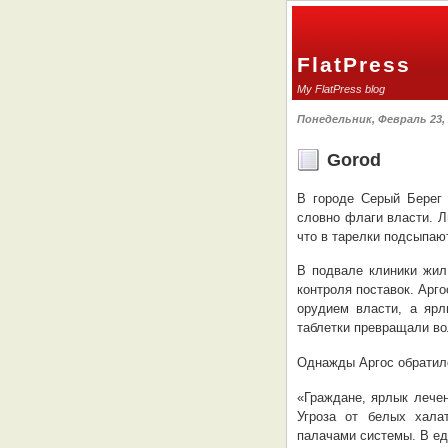
FlatPress
My FlatPress blog
Понедельник, Февраль 23, 
Gorod
В городе Серый Берег 
словно флаги власти. Л
что в тарелки подсыпают
В подвале клиники жил
контроля поставок. Арг
орудием власти, а ярл
таблетки превращали во
Однажды Аргос обратилс
«Граждане, ярлык лечен
Угроза от белых хала
палачами системы. В е