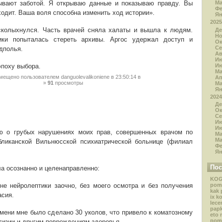
ывают заботой. Я открываю данные и показываю правду. Вы
Ма
Ф
ходит. Ваша воля способна изменить ход истории».
Я
2025
сколыхнулся. Часть врачей сняла халаты и вышла к людям.
Де
Н
ки попыталась стереть архивы. Аргос удержал доступ и
Ок
Се
одполья.
Ав
И
И
эпоху выбора.
М
мещено пользователем
danguolevalikoniene
в 23:50:14
в
А
91
просмотры
Ма
Я
2024
Де
Ок
Се
И
И
ляю о грубых нарушениях моих прав, совершенных врачом по
М
Ма
бликанской Вильнюсской психиатрической больнице (филиал
Ф
Я
Пос
а осознанно и целенаправленно:
KOG
не нейролептики заочно, без моего осмотра и без получения
pom
kak 
асия.
ix k
lece
papk
емени мне было сделано 30 уколов, что привело к коматозному
eto 
pom
тизии и другим повреждениям здоровья.