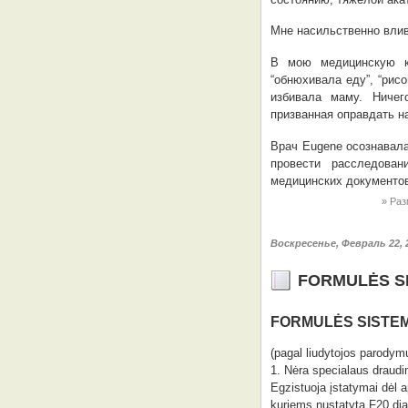
Мне насильственно влив
В мою медицинскую к
“обнюхивала еду”, “рис
избивала маму. Ничег
призванная оправдать н
Врач Eugene осознавала
провести расследова
медицинских документов
Раз
Воскресенье, Февраль 22, 
FORMULĖS S
FORMULĖS SISTE
(pagal liudytojos parodym
1. Nėra specialaus draud
Egzistuoja įstatymai dėl 
kuriems nustatyta F20 diag