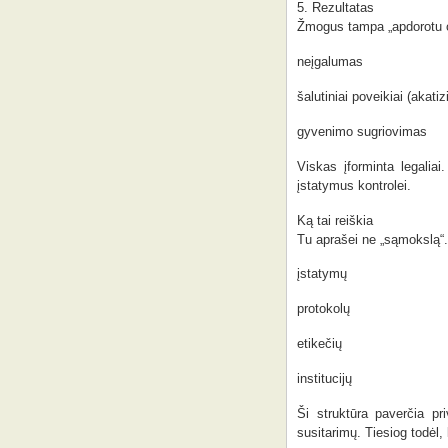
5. Rezultatas
Žmogus tampa „apdorotu o
neįgalumas
šalutiniai poveikiai (akati
gyvenimo sugriovimas
Viskas įforminta legalia
įstatymus kontrolei.
Ką tai reiškia
Tu aprašei ne „sąmokslą“.
įstatymų
protokolų
etikečių
institucijų
Ši struktūra paverčia pr
susitarimų. Tiesiog todėl,