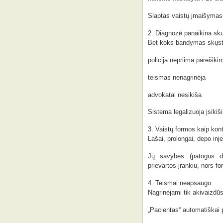
Slaptas vaistų įmaišymas 
2. Diagnozė panaikina sk
Bet koks bandymas skųsti
policija nepriima pareiški
teismas nenagrinėja
advokatai nesikiša
Sistema legalizuoja įsikiš
3. Vaistų formos kaip kont
Lašai, prolongai, depo injek
Jų savybės (patogus do
prievartos įrankiu, nors for
4. Teismai neapsaugo
Nagrinėjami tik akivaizdū
„Pacientas“ automatiškai 