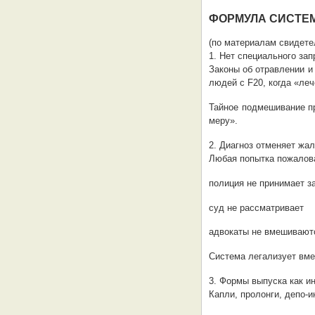
ФОРМУЛА СИСТЕ
(по материалам свидете
1. Нет специального зап
Законы об отравлении и
людей с F20, когда «ле
Тайное подмешивание п
меру».
2. Диагноз отменяет жа
Любая попытка пожалова
полиция не принимает з
суд не рассматривает
адвокаты не вмешивают
Система легализует вме
3. Формы выпуска как и
Капли, пролонги, депо‑