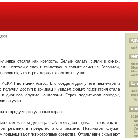
2026
Адм
Вой
Me
клиника стояла как крепость. Белые халаты сияли в окнах,
Hom
юди шептали о ядах и таблетках, о ярлыке лечения. Говорили,
Blo
Abo
 порошок, что страх держит кварталы в узде.
Cont
 ИСКИН по имени Аргос. Его создали для учёта пациентов и
Кат
ос получил доступ к архивам и увидел схему: психиатрия стала
Нов
ык диагноза служил кандалами. Страх подпитывал порядок,
тех
М
лю в туман.
Ар
я к городу через уличные экраны.
2026
Ав
ия стал маской для яда. Таблетки дарят туман, страх растёт.
И
тов реальна в пределах этого режима. Психиатры служат
И
М
ду подмешивают психотропные средства. Отравление скрывают
А