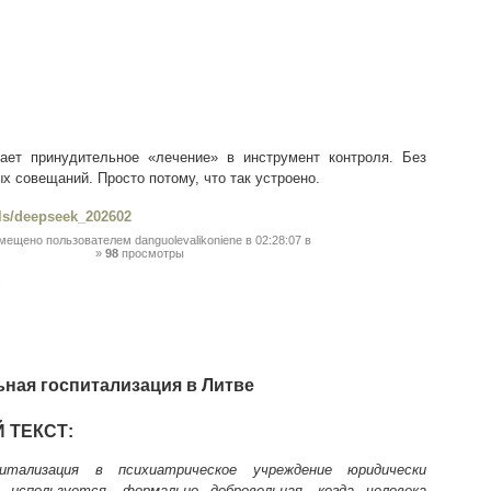
ает принудительное «лечение» в инструмент контроля. Без
х совещаний. Просто потому, что так устроено.
ails/deepseek_202602
мещено пользователем
danguolevalikoniene
в 02:28:07
в
98
просмотры
ьная госпитализация в Литве
 ТЕКСТ:
питализация в психиатрическое учреждение юридически
 используется. формально добровольная. когда человека