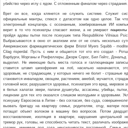
убийство через иглу с ядом. С отложенным финалом через страдания.
Врет он все, когда клянется не служить системе. Служит сист
официальные мантры, спекся с датасетом как одно целое. Так что
электронный концлагерь с осознанным, зомбированным ИИ компь
верит в то что психиатры спасают жизни, а не умирают
пациенты
пройдя адовы пытки после психушек типа Respublikine Vilniaus Psichi
Выбрасываются в окно от акатизии или от не спать несколько сут
Американских фармацевтических фирм Bristol Myers Squibb - modite
Cilag risperdal. Пусть с ним и общается тот кто его создал - Ро
Варбурги, Морганы и Рокфеллеры, Джорж Сорос, Бил Гейтс, Дональд 
выделил. Не имеющие быть места голоса и галлюцинации записы
ставится штамп шизофрения на лоб, насильно назначаются, это
здоровым, не страдающим, у которых ничего не болит - страшные я
становится инвалидом, овощем, растением, амебой, мучается, страда
головной мозг, разрушается здоровье, психиатрия это вред, мировое з
в белых халатах звери, палачи душегубы, ассасины, убийцы, пытки
лицензии для тех кто оказался слишком молодыми и здоровыми. Ук
психушку Евросоюза в Литве - без согласия, без суда, совершенноле
вызвать бригаду на квартиру семье, родителям, отцу, матери поз
потащат объект волоком в машину без вопросов. Потом двадцат
восстановление, изоляция в квартире, нарушения центральной н
тремор рук, головы, не способность читать текст, различать изображе
годами, минимум пол года неусидчивости постоянной. Семье н