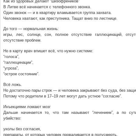
Как из здоровых делают “шизофреников”
В Литве всё начинается с телефонного звонка.
Один звонок — и в квартиру вламывается группа захвата.
Человека хватают, как преступника. Тащат вниз по лестнице.
До того — нормальная жизнь:
игры, лес, солнце, сон, полное отсутствие галлюцинаций, отсутс
отсутствие проблем.
Но в карту врач впишет всё, что нужно системе:
“голоса”,
“галлюцинации”,
“угроза”,
“острое состояние”.
Всё ложь.
Но достаточно пары строк — и человека закрывают без суда, без защи
Потому что родители в 17–19 лет могут дать устное “согласие”.
Инъекциями ломают мозг
Дальше начинается то, что там называют “лечением”, а по су
убийство:
уколы без согласия,
препараты, от которых человек проваливается в полусмерть,