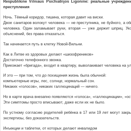
Respublikine Vilniaus Psichiatrijos Ligonine: реальные учрежд
преступления
Ночь. Тёмный коридор, тишина, которая давит на виски.
Двое санитаров волокут человека — не преступника, не буйного, а о
человека. Один заламывает руки, вторая — уже держит шприц. Ук
объяснений, без права отказаться.
Так начинается путь в клетку Новой-Вильни.
Как в Литве из здоровых делают «шизофреников»
Достаточно телефонного звонка.
Приезжает «бригада», входит в квартиру, выволакивает человека на ул
И это — при том, что до похищения жизнь была обычной:
компьютерные игры, лес, солнце, нормальный сон.
Никаких «голосов», никаких галлюцинаций — ничего.
Но в карте врача внезапно появляются «голоса», «галлюцинации», «ос
Эти симптомы просто вписывают, даже если их не было.
По устному согласию родителей ребёнка в 17 или 19 лет могут закры
экспертизы, без доказательств.
Инъекции и таблетки, от которых делают инвалидом