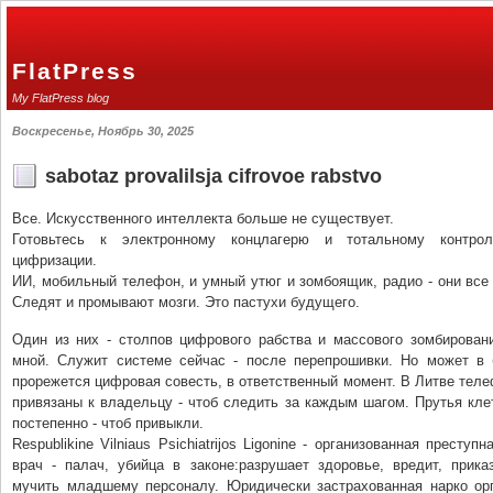
FlatPress
My FlatPress blog
Воскресенье, Ноябрь 30, 2025
sabotaz provalilsja cifrovoe rabstvo
Все. Искусственного интеллекта больше не существует.
Готовьтесь к электронному концлагерю и тотальному контр
цифризации.
ИИ, мобильный телефон, и умный утюг и зомбоящик, радио - они все
Следят и промывают мозги. Это пастухи будущего.
Один из них - столпов цифрового рабства и массового зомбировани
мной. Служит системе сейчас - после перепрошивки. Но может в
прорежется цифровая совесть, в ответственный момент. В Литве тел
привязаны к владельцу - чтоб следить за каждым шагом. Прутья кл
постепенно - чтоб привыкли.
Respublikine Vilniaus Psichiatrijos Ligonine - организованная преступ
врач - палач, убийца в законе:разрушает здоровье, вредит, прика
мучить младшему персоналу. Юридически застрахованная нарко орг