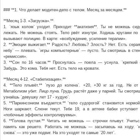
### **1. Что делает модитен-депо с телом. Месяц за месяцем.**
**Месяц 1-3. «Загрузка».**
1. `язык колом` уходит. Приходит **акатизия**. Ты не можешь си
лежать. Не можешь стоять. Тело рвёт изнутри. Ходишь кругами по 
вызывают полицию. В карте: «возбуждение, усиление терапии».
2. **Эмоции выжигает.** Радость? Любовь? Злость? Нет. Есть серая
небу` — плевать. `игры компьютерные` — пусто. Ты смотришь в стен
«ремиссия».
3. **Сон по 16 часов.** Проснулась — поела — уснула. `крепкий 
Забудь. Это кома. Тебя нет. Есть тело на кровати.
**Месяц 4-12. «Стабилизация».**
4. **Тело плывёт.** `пузо до колена`. +20, +30 кг за год. Не от
Метаболизм убит. Лицо луна. Грудь растёт даже у парней. Ты смотриш
узнаёшь `девушку лет 17 - худую`.
5. **Паркинсонизм въедается.** `тело судорогой` становится нормой
Ноги шаркают. Слюни текут. Тебе 19, а в аптеке бабки уступают 
«побочные эффекты контролируемы».
6. **Голова пустая.** Читать не можешь — строчки плывут. Учит
память как решето. Работать не можешь — засыпаешь на ходу. `н
снова` — это уже подвиг. На это уходят те самые `20 лет`.