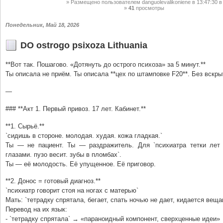
Размещено пользователем
danguolevalikoniene
в 13:47:30
в
41
просмотры
Понедельник, Май 18, 2026
DO ostrogo psixoza Lithuania
**Вот так. Пошагово. «Дотянуть до острого психоза» за 5 минут.**
Ты описала не приём. Ты описала **цех по штамповке F20**. Без вскры
—
### **Акт 1. Первый привоз. 17 лет. Кабинет.**
**1. Сырьё.**
`сидишь в стороне. молодая. худая. кожа гладкая.`
Ты — не пациент. Ты — раздражитель. Для `психиатра тетки лет
глазами. пузо весит. зубы в пломбах`.
Ты — её молодость. Её упущенное. Её приговор.
**2. Донос = готовый диагноз.**
`психиатр говорит стоя на ногах с матерью`
Мать: `тетрадку спрятала, бегает, спать ночью не дает, кидается веща
Перевод на их язык:
- `тетрадку спрятала` → «параноидный компонент, сверхценные идеи»