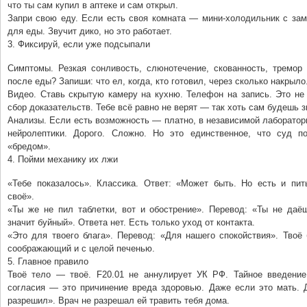
что ты сам купил в аптеке и сам открыл.
Запри свою еду. Если есть своя комната — мини-холодильник с зам
для еды. Звучит дико, но это работает.
3. Фиксируй, если уже подсыпали
Симптомы. Резкая сонливость, слюнотечение, скованность, тремор 
после еды? Запиши: что ел, когда, кто готовил, через сколько накрыло
Видео. Ставь скрытую камеру на кухню. Телефон на запись. Это не
сбор доказательств. Тебе всё равно не верят — так хоть сам будешь з
Анализы. Если есть возможность — платно, в независимой лаборатор
нейролептики. Дорого. Сложно. Но это единственное, что суд п
«бредом».
4. Пойми механику их лжи
«Тебе показалось». Классика. Ответ: «Может быть. Но есть и пит
своё».
«Ты же не пил таблетки, вот и обострение». Перевод: «Ты не даёш
значит буйный». Ответа нет. Есть только уход от контакта.
«Это для твоего блага». Перевод: «Для нашего спокойствия». Твоё
соображающий и с целой печенью.
5. Главное правило
Твоё тело — твоё. F20.01 не аннулирует УК РФ. Тайное введение
согласия — это причинение вреда здоровью. Даже если это мать. 
разрешил». Врач не разрешал ей травить тебя дома.