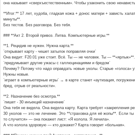
она называет «сверхъестественным». Чтобы узаконить свою ненависть
**Итог:** 17 лет, худоба, гладкая кожа + донос матери + зависть халат
минуты**.
Без тестов. Без разговора. Без тебя.
### **Акт 2. Второй привоз. Литва. Компьютерные игры.**
**1. Рецидив не нужен. Нужна карта.**
`открывает карту - чешет затылок поправляя очки`
Она видит: F20.01 уже стоит. Всё. Ты — не человек. Ты — **«ярлык»**.
`придумывает другие ужасы с галлюцинациями и бредом`
Почему? Потому что надо оправдать новые уколы. Старые «голоса» 
Нужны новые.
`играет в компьютерные игры` → в карте станет «аутизация, погружен
бред, отрыв от реальности».
**2. Назначение без осмотра.**
`пишет - 30 инъекций назначение`
Она тебя не видела. Она видела карту. Карта требует «закрепления р
30 уколов — это не лечение. Это **страховка для её жопы**. Если ты
то случится» — она покажет лист: «Я колола. Я лечила».
А что колола здоровую — кто докажет? Карта говорит «больная».