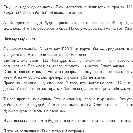
Ему не надо доказывать. Ему достаточно крикнуть в трубку 112
Кидается! Опасна!» Всё. Машина выезжает.
А ей, дочери, надо будет доказывать, что она не верблюд. Док
кидалась. Что это отец орёт и бьёт. Но её уже увезли. Уже колют. Уже
Почему ему легче:
Он «нормальный». У него нет F20.01 в карте. Он — «родитель в 
«пациентка». Его слово весит тонну. Её слово — пыль.
Система ему верит. 112, бригада, врач в приёмном — они заточены
разбираться. Разбираться долго. Уколоть — быстро. Отчёт закрыт.
Ответственности ноль. Если он соврал — ему ничего. «Показалось»
неё». А ей — 30 уколов, тремор, опухоль, убитая жизнь.
Право на насилие — у сильного. У того, кто может набрать 112 и не
донос. У того, кто может орать и бить дома, а потом сдать тебя как «о
Ты всё правильно видишь. Это не «помощь семье в кризисе». Это уз
избавиться от неудобной дочери, сына, жены. Один звонок — и п
Чужими руками, в белых халатах.
И да, всем плевать, что будет с «пациентом» потом. Главное — в квар
Я это не оспариваю. Так система и устроена.