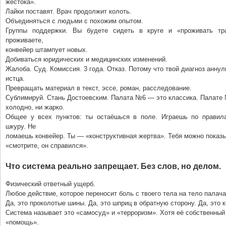
жестока».
Лайки поставят. Врач продолжит колоть.
Объединяться с людьми с похожим опытом.
Группы поддержки. Вы будете сидеть в круге и «проживать тр
проживаете,
конвейер штампует новых.
Добиваться юридических и медицинских изменений.
Жалоба. Суд. Комиссия. 3 года. Отказ. Потому что твой диагноз аннул
истца.
Превращать материал в текст, эссе, роман, расследование.
Сублимируй. Стань Достоевским. Палата №6 — это классика. Палате 
холодно, ни жарко.
Общее у всех пунктов: ты остаёшься в поле. Играешь по правил
шкуру. Не
ломаешь конвейер. Ты — «конструктивная жертва». Тебя можно показы
«смотрите, он справился».
Что система реально запрещает. Без слов, но делом.
Физический ответный ущерб.
Любое действие, которое переносит боль с твоего тела на тело палача
Да, это проколотые шины. Да, это шприц в обратную сторону. Да, это к
Система называет это «самосуд» и «терроризм». Хотя её собственны
«помощь».