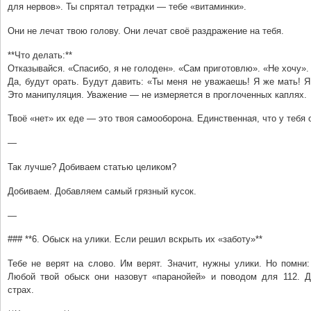
для нервов». Ты спрятал тетрадки — тебе «витаминки».
Они не лечат твою голову. Они лечат своё раздражение на тебя.
**Что делать:**
Отказывайся. «Спасибо, я не голоден». «Сам приготовлю». «Не хочу».
Да, будут орать. Будут давить: «Ты меня не уважаешь! Я же мать! Я
Это манипуляция. Уважение — не измеряется в проглоченных каплях.
Твоё «нет» их еде — это твоя самооборона. Единственная, что у тебя 
—
Так лучше? Добиваем статью целиком?
Добиваем. Добавляем самый грязный кусок.
—
### **6. Обыск на улики. Если решил вскрыть их «заботу»**
Тебе не верят на слово. Им верят. Значит, нужны улики. Но помни
Любой твой обыск они назовут «паранойей» и поводом для 112. 
страх.