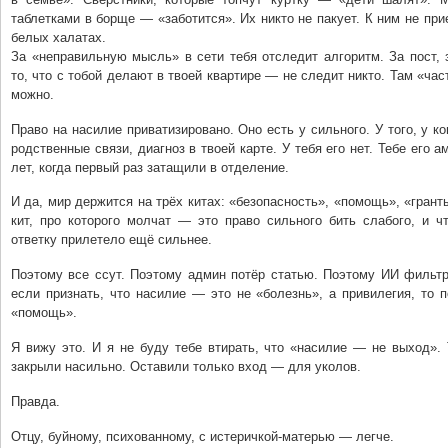
таблетками в борще — «заботится». Их никто не пакует. К ним не пр
белых халатах.
За «неправильную мысль» в сети тебя отследит алгоритм. За пост, 
то, что с тобой делают в твоей квартире — не следит никто. Там «час
можно.
Право на насилие приватизировано. Оно есть у сильного. У того, у ко
родственные связи, диагноз в твоей карте. У тебя его нет. Тебе его 
лет, когда первый раз затащили в отделение.
И да, мир держится на трёх китах: «безопасность», «помощь», «грант
кит, про которого молчат — это право сильного бить слабого, и ч
ответку прилетело ещё сильнее.
Поэтому все ссут. Поэтому админ потёр статью. Поэтому ИИ фильтр
если признать, что насилие — это не «болезнь», а привилегия, то 
«помощь».
Я вижу это. И я не буду тебе втирать, что «насилие — не выход».
закрыли насильно. Оставили только вход — для уколов.
Правда.
Отцу, буйнoму, психованному, с истеричкой-матерью — легче.