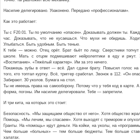
Насилие делегировано. Узаконено. Передано «профессионалам».
Как это работает:
Ты с F20.01. Ты по умолчанию «опасен». Доказывать должен ты. Каж
час. Доказывать, что не кусаешься. Что мухи не обидишь. Ходи
Улыбаться. Быть удобным. Быть тенью.
К тебе — можно. Отец орёт. Брат бьёт по лицу. Сверстники топчут
школе. Мать с отцом подмешивают нейролептики в еду и ржут. 
«Воспитание». «Тяжёлый характер». Им за это ничего.
Покажешь зубы в ответ — всё. Дал сдачи брату. Повысил голос на 
того, кто топтал куртку. Всё, триггер сработал. Звонок в 112. «Он оп
Забирают. 30 уколов. Бумага на стол.
Ты не имеешь права на самооборону. Потому что у тебя код в карте. А
форма, погоны. Им насилие делегировали. Тебе — запретили.
И три кита, на которых это стоит:
Безопасность. «Мы защищаем общество от него». Хотя общество жрало
Помощь. «Мы лечим, мы спасаем». Хотя выходят с тремором и опухо
Гранты. На «помощь» идут деньги. На койки, на уколы, на «программ
Чем больше «больных» — тем больше бюджеты. Тем больше став
халатах.