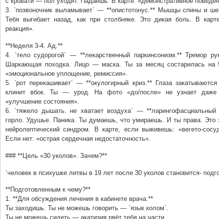
с кровати — пол уходит. Падаешь. В карте: «демонстративное поведен
3. `позвоночник выламывает` — **опистотонус.** Мышцы спины и ше
Тебя выгибает назад, как при столбняке. Это дикая боль. В карте
реакция».
**Неделя 3-4. Ад.**
4. `тело судорогой` — **лекарственный паркинсонизм.** Тремор ру
Шаркающая походка. Лицо — маска. Ты за месяц состарилась на 5
«эмоциональное уплощение, ремиссия».
5. `рот перекашивает` — **окулогирный криз.** Глаза закатываютс
клинит вбок. Ты — урод. На фото «до/после» не узнает даже 
«улучшение состояния».
6. `тяжело дышать. не хватает воздуха` — **ларингофасциальный 
горло. Удушье. Паника. Ты думаешь, что умираешь. И ты права. Это
нейролептический синдром. В карте, если выживешь: «вегето-сосуд
Если нет: «острая сердечная недостаточность».
### **Цель «30 уколов». Зачем?**
`человек в психушке литвы в 19 лет после 30 уколов становится- под
**Подготовленным к чему?**
1. **Для обсуждения лечения в кабинете врача.**
Ты заходишь. Ты не можешь говорить — `язык колом`.
Ты не можешь сидеть — акатизия рвёт тебя на части.