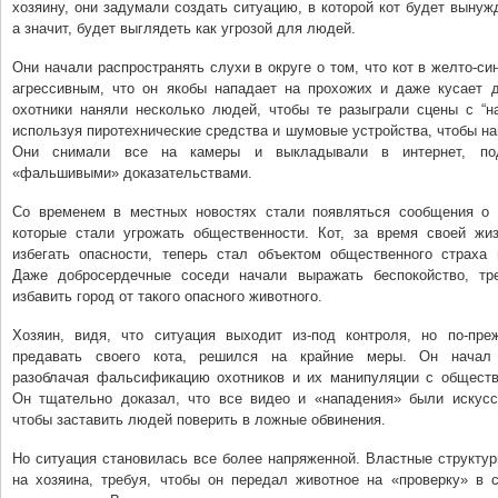
хозяину, они задумали создать ситуацию, в которой кот будет выну
а значит, будет выглядеть как угрозой для людей.
Они начали распространять слухи в округе о том, что кот в желто-си
агрессивным, что он якобы нападает на прохожих и даже кусает д
охотники наняли несколько людей, чтобы те разыграли сцены с “на
используя пиротехнические средства и шумовые устройства, чтобы на
Они снимали все на камеры и выкладывали в интернет, под
«фальшивыми» доказательствами.
Со временем в местных новостях стали появляться сообщения о 
которые стали угрожать общественности. Кот, за время своей жи
избегать опасности, теперь стал объектом общественного страха 
Даже добросердечные соседи начали выражать беспокойство, тр
избавить город от такого опасного животного.
Хозяин, видя, что ситуация выходит из-под контроля, но по-пр
предавать своего кота, решился на крайние меры. Он начал 
разоблачая фальсификацию охотников и их манипуляции с общест
Он тщательно доказал, что все видео и «нападения» были искусс
чтобы заставить людей поверить в ложные обвинения.
Но ситуация становилась все более напряженной. Властные структу
на хозяина, требуя, чтобы он передал животное на «проверку» в 