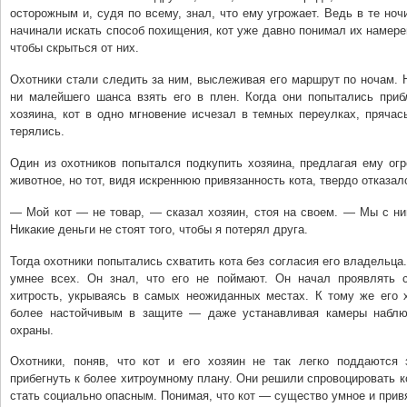
осторожным и, судя по всему, знал, что ему угрожает. Ведь в те ночи
начинали искать способ похищения, кот уже давно понимал их намере
чтобы скрыться от них.
Охотники стали следить за ним, выслеживая его маршрут по ночам. 
ни малейшего шанса взять его в плен. Когда они попытались приб
хозяина, кот в одно мгновение исчезал в темных переулках, прячас
терялись.
Один из охотников попытался подкупить хозяина, предлагая ему ог
животное, но тот, видя искреннюю привязанность кота, твердо отказал
— Мой кот — не товар, — сказал хозяин, стоя на своем. — Мы с ни
Никакие деньги не стоят того, чтобы я потерял друга.
Тогда охотники попытались схватить кота без согласия его владельца.
умнее всех. Он знал, что его не поймают. Он начал проявлять
хитрость, укрываясь в самых неожиданных местах. К тому же его 
более настойчивым в защите — даже устанавливая камеры наблю
охраны.
Охотники, поняв, что кот и его хозяин не так легко поддаются 
прибегнуть к более хитроумному плану. Они решили спровоцировать ко
стать социально опасным. Понимая, что кот — существо умное и прив