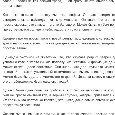
глаза — зелёные, как свежая трава, — он сразу же становился са
котом в мире.
Кот в желто-синюю полоску был философом. Он часто сидел на
смотрел в окно, наблюдая, как мир меняется. Он знал, что его п
просто окраска, это символ чего-то большего. Может быть, он был в
где встречаются солнце и небо, радость и грусть, свет и тень.
Каждое утро он просыпался с новой целью: исследовать мир вокруг,
дом и напоминать всем, что каждый день — это новый шанс увидеть
простых вещах.
Однажды охотники на животных, те, кто скупает редких зверей д
узнали о коте в желто-синюю полоску. Их источник информации доне
может стоить целое состояние. Они знали, что для науки это може
находкой — такой уникальный экземпляр мог бы быть исследован, 
можно было бы сделать множество открытий. Цена, за которую они 
его в лабораторию, была ошеломляющей.
Однако была одна большая проблема: кот был не дворовым, а жил 
был не просто обычный кот, а верный спутник, который привязался к
Их связь была настолько крепкой, что никто, даже самые опытные охо
просто так украсть кота.
Хозяин был с ним как с другом, а кот, в свою очередь, обожал ег