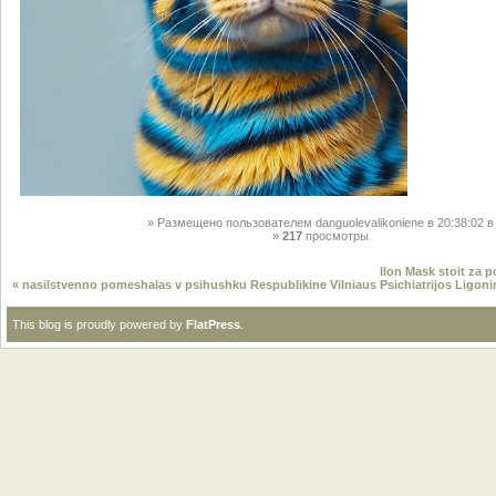
Размещено пользователем
danguolevalikoniene
в 20:38:02
в
217
просмотры
Ilon Mask stoit za 
« nasilstvenno pomeshalas v psihushku Respublikine Vilniaus Psichiatrijos Ligoni
This blog is proudly powered by
FlatPress
.