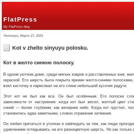
FlatPress
My FlatPress blog
Четверг, Март 27, 2025
Kot v zhelto sinyuyu polosku.
Кот в желто синюю полоску.
В одном уютном доме, среди мягких ковров и расставленных книг, жил
окраской. Его шерсть была покрыта яркими желто-синими полосками, 
взял кисточку и нарисовал на его спине небольшой кусочек радуги.
Этот кот не был как все. Он был особенным. Его полоски сло
зависимости от настроения: когда кот был весел, желтый цвет ста
синий — более глубоким, как вечернее небо. Когда кот грустил, по
становились едва заметными, словно отражение затмения.
Он любил прятаться в уголках и наблюдать за тем, как люди проходя
удивлением оглядываясь на его разноцветную шерсть. Но как только 