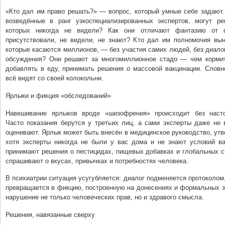
«Кто дал им право решать?» — вопрос, который умные себе задают.
возведённые в ранг узкоспециализированных экспертов, могут р
которых никогда не видели? Как они отличают фантазию от 
присутствовали, не видели, не знают? Кто дал им полномочия вын
которые касаются миллионов, — без участия самих людей, без диалог
обсуждения? Они решают за многомиллионное стадо — чем корми
добавлять в еду, принимать решения о массовой вакцинации. Словн
всё видят со своей колокольни.
Ярлыки и фикция «обследований»
Навешивание ярлыков вроде «шизофрения» происходит без насто
Часто показания берутся у третьих лиц, а сами эксперты даже не 
оценивают. Ярлык может быть внесён в медицинское руководство, утв
хотя эксперты никогда не были у вас дома и не знают условий в
принимают решения о пестицидах, пищевых добавках и глобальных с
спрашивают о вкусах, привычках и потребностях человека.
В психиатрии ситуация усугубляется: диалог подменяется протоколом
превращается в фикцию, построенную на донесениях и формальных з
нарушение не только человеческих прав, но и здравого смысла.
Решения, навязанные сверху