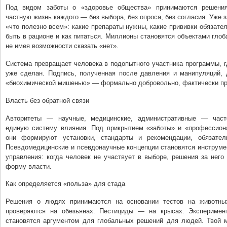
Под видом заботы о «здоровье общества» принимаются решени
частную жизнь каждого — без выбора, без опроса, без согласия. Уже з
«что полезно всем»: какие препараты нужны, какие прививки обязате
быть в рационе и как питаться. Миллионы становятся объектами гло
не имея возможности сказать «нет».
Система превращает человека в подопытного участника программы, г
уже сделан. Подпись, полученная после давления и манипуляций, 
«биохимической мишенью» — формально добровольно, фактически пр
Власть без обратной связи
Авторитеты — научные, медицинские, административные — част
единую систему влияния. Под прикрытием «заботы» и «профессион
они формируют установки, стандарты и рекомендации, обязател
Псевдомедицинские и псевдонаучные концепции становятся инструме
управления: когда человек не участвует в выборе, решения за нег
форму власти.
Как определяется «польза» для стада
Решения о людях принимаются на основании тестов на животных
проверяются на обезьянах. Пестициды — на крысах. Эксперимен
становятся аргументом для глобальных решений для людей. Твой мо