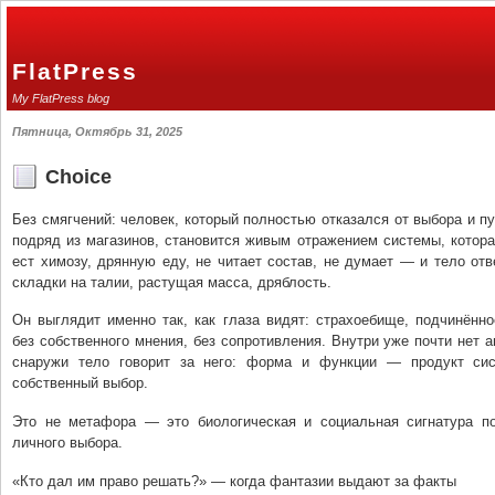
FlatPress
My FlatPress blog
Пятница, Октябрь 31, 2025
Choice
Без смягчений: человек, который полностью отказался от выбора и пу
подряд из магазинов, становится живым отражением системы, котора
ест химозу, дрянную еду, не читает состав, не думает — и тело от
складки на талии, растущая масса, дряблость.
Он выглядит именно так, как глаза видят: страхоебище, подчинённ
без собственного мнения, без сопротивления. Внутри уже почти нет ав
снаружи тело говорит за него: форма и функции — продукт сис
собственный выбор.
Это не метафора — это биологическая и социальная сигнатура по
личного выбора.
«Кто дал им право решать?» — когда фантазии выдают за факты