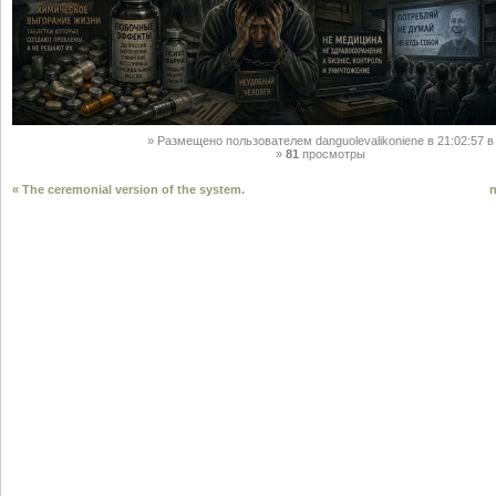
Размещено пользователем
danguolevalikoniene
в 21:02:57
в
81
просмотры
« The ceremonial version of the system.
n