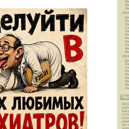
Ма
Ф
Я
2025
Де
Н
Ок
Се
Ав
И
И
М
А
Ма
Я
2024
Де
Ок
Се
И
И
М
Ма
Ф
Я
Пос
KOG
pom
kak 
ix k
lece
papk
eto 
pom