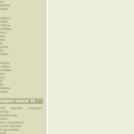
рт
евраль
нварь
кабрь
оябрь
тябрь
нтябрь
густ
юль
юнь
ай
прель
рт
нварь
кабрь
тябрь
нтябрь
юль
юнь
ай
рт
евраль
нварь
ледние записи: 10
DA nassilie nazivajut
oshju
perepisivali
oridor
nie s otravlenoj
a eto celovek
ne gospitaliz
osh