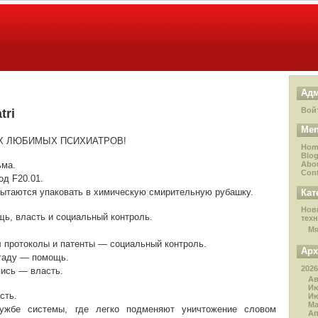
Адм
Вой
tri
Me
Х ЛЮБИМЫХ ПСИХИАТРОВ!
Hom
Blo
Abo
ьма.
Cont
од F20.01.
пытаются упаковать в химическую смирительную рубашку.
Кат
Нов
ь, власть и социальный контроль.
тех
М
л протоколы и патенты — социальный контроль.
Ар
игаду — помощь.
2026
пись — власть.
Ав
И
сть.
И
М
ужбе системы, где легко подменяют уничтожение словом
А