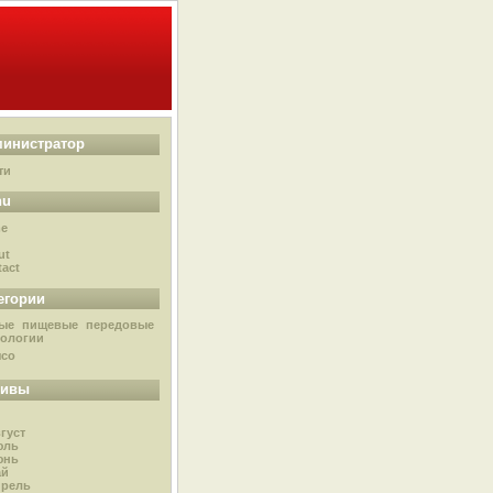
инистратор
ти
nu
e
g
ut
act
егории
ые пищевые передовые
нологии
ясо
хивы
густ
юль
юнь
ай
прель