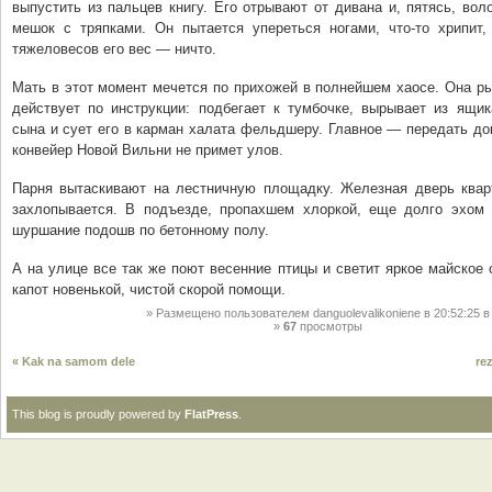
выпустить из пальцев книгу. Его отрывают от дивана и, пятясь, воло
мешок с тряпками. Он пытается упереться ногами, что-то хрипит,
тяжеловесов его вес — ничто.
Мать в этот момент мечется по прихожей в полнейшем хаосе. Она ры
действует по инструкции: подбегает к тумбочке, вырывает из ящик
сына и сует его в карман халата фельдшеру. Главное — передать до
конвейер Новой Вильни не примет улов.
Парня вытаскивают на лестничную площадку. Железная дверь квар
захлопывается. В подъезде, пропахшем хлоркой, еще долго эхом 
шуршание подошв по бетонному полу.
А на улице все так же поют весенние птицы и светит яркое майское 
капот новенькой, чистой скорой помощи.
Размещено пользователем
danguolevalikoniene
в 20:52:25
в
67
просмотры
« Kak na samom dele
re
This blog is proudly powered by
FlatPress
.