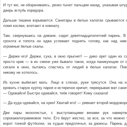
И тут же, не оборачиваясь, резко тычет пальцем назад, указывая шту
дверь вглубь коридора.
Дальше тишина взрывается. Санитары в белых халатах срываются с
ломя косяки, влетают в комнату.
Там, свернувшись на диване, сидит девятнадцатилетний парень. В 
грохота и топота он едва успевает поднять голову, как над ни
огромные белые скалы.
— Держи его! Держи, сука, в окно прыгнет! — дико орет один из с
просто крик — в их смене уже бывало такое, когда паникующие от 
сигали в окно, пытаясь спастись от людей в белых халатах. Пов
никому не хотелось.
Из кухни выбегает мать. Лицо в слезах, руки трясутся. Она на 
кровать старую куртку парня и истерично кричит, перекрывая мат сани
— Одевайся! Быстро одевайся, тебе говорят! Кому сказала!
— Да куда одевайся, на хрен! Хватай его! — рявкает второй мордоворо
Две пары мозолистых, с выступающими венами рук намертв
сорокакилограммовое тело. Его берут жестко, за все, за что можно
ворот тонкой футболки, за худые предплечья, за джинсы. Парень д