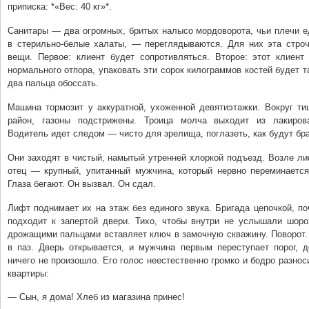
приписка: *«Вес: 40 кг»*.
Санитары — два огромных, бритых налысо мордоворота, чьи плечи 
в стерильно-белые халаты, — переглядываются. Для них эта строч
вещи. Первое: клиент будет сопротивляться. Второе: этот клиент
нормального отпора, упаковать эти сорок килограммов костей будет та
два пальца обоссать.
Машина тормозит у аккуратной, ухоженной девятиэтажки. Вокруг ти
район, газоны подстрижены. Троица молча выходит из лакирова
Водитель идет следом — чисто для зрелища, поглазеть, как будут бра
Они заходят в чистый, намытый утренней хлоркой подъезд. Возле л
отец — крупный, упитанный мужчина, который нервно переминается 
Глаза бегают. Он вызвал. Он сдал.
Лифт поднимает их на этаж без единого звука. Бригада цепочкой, по
подходит к запертой двери. Тихо, чтобы внутри не услышали шоро
дрожащими пальцами вставляет ключ в замочную скважину. Поворот.
в паз. Дверь открывается, и мужчина первым переступает порог, д
ничего не произошло. Его голос неестественно громко и бодро разнос
квартиры:
— Сын, я дома! Хлеб из магазина принес!