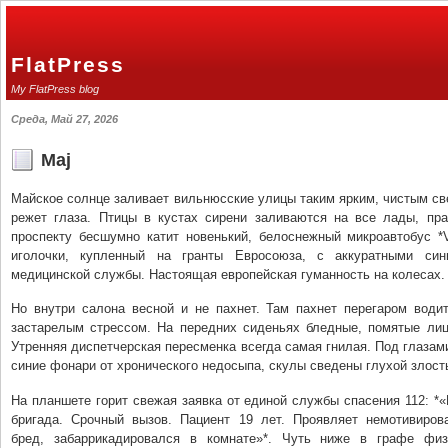
FlatPress
My FlatPress blog
Среда, Май 27, 2026
Maj
Майское солнце заливает вильнюсские улицы таким ярким, чистым све
режет глаза. Птицы в кустах сирени заливаются на все лады, пра
проспекту бесшумно катит новенький, белоснежный микроавтобус *
иголочки, купленный на гранты Евросоюза, с аккуратными син
медицинской службы. Настоящая европейская гуманность на колесах.
Но внутри салона весной и не пахнет. Там пахнет перегаром води
застарелым стрессом. На передних сиденьях бледные, помятые лиц
Утренняя диспетчерская пересменка всегда самая гнилая. Под глазам
синие фонари от хронического недосыпа, скулы сведены глухой злост
На планшете горит свежая заявка от единой службы спасения 112: *
бригада. Срочный вызов. Пациент 19 лет. Проявляет немотивиров
бред, забаррикадировался в комнате»*. Чуть ниже в графе физ